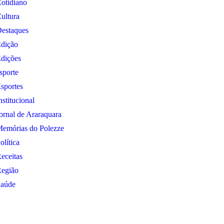
otidiano
ultura
estaques
dição
dições
sporte
sportes
nstitucional
ornal de Araraquara
emórias do Polezze
olítica
eceitas
egião
aúde