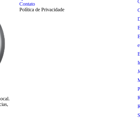
C
Contato
Política de Privacidade
C
D
E
E
e
E
I
J
M
P
R
local.
cias,
R
S