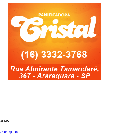
orias
raraquara