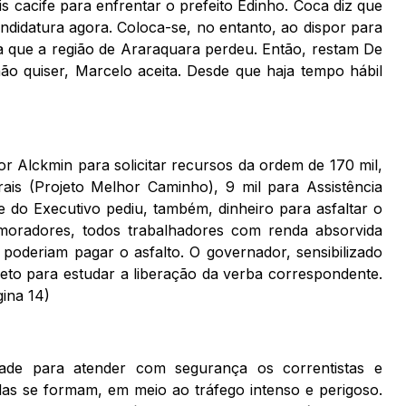
s cacife para enfrentar o prefeito Edinho. Coca diz que
ndidatura agora. Coloca-se, no entanto, ao dispor para
ra que a região de Araraquara perdeu. Então, restam De
não quiser, Marcelo aceita. Desde que haja tempo hábil
r Alckmin para solicitar recursos da ordem de 170 mil,
is (Projeto Melhor Caminho), 9 mil para Assistência
e do Executivo pediu, também, dinheiro para asfaltar o
 moradores, todos trabalhadores com renda absorvida
oderiam pagar o asfalto. O governador, sensibilizado
ojeto para estudar a liberação da verba correspondente.
ina 14)
dade para atender com segurança os correntistas e
filas se formam, em meio ao tráfego intenso e perigoso.