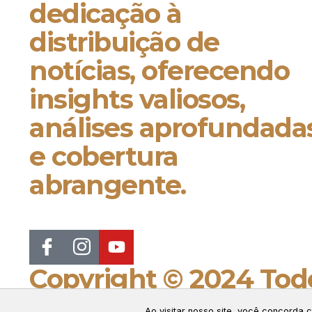
dedicação à
distribuição de
notícias, oferecendo
insights valiosos,
análises aprofundada
e cobertura
abrangente.
Copyright © 2024 Todo
Connect Web Marketi
Ao visitar nosso site, você concorda