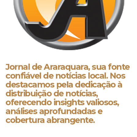
Jornal de Araraquara, sua fonte
confiável de notícias local. Nos
destacamos pela dedicação à
distribuição de notícias,
oferecendo insights valiosos,
análises aprofundadas e
cobertura abrangente.