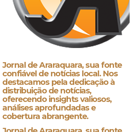
Jornal de Araraquara, sua fonte
confiável de notícias local. Nos
destacamos pela dedicação à
distribuição de notícias,
oferecendo insights valiosos,
análises aprofundadas e
cobertura abrangente.
Jornal de Araraquara, sua fonte