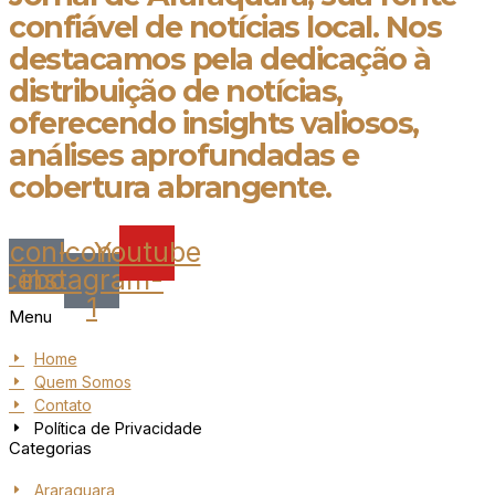
confiável de notícias local. Nos
destacamos pela dedicação à
distribuição de notícias,
oferecendo insights valiosos,
análises aprofundadas e
cobertura abrangente.
Icon-
Icon-
Youtube
acebook
instagram-
1
Menu
Home
Quem Somos
Contato
Política de Privacidade
Categorias
Araraquara