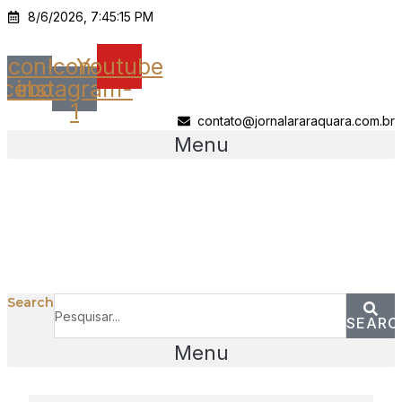
Ir
8/6/2026, 7:45:15 PM
para
o
Icon-
Icon-
Youtube
conteúdo
acebook
instagram-
1
contato@jornalararaquara.com.br
Menu
Search
SEARC
Menu