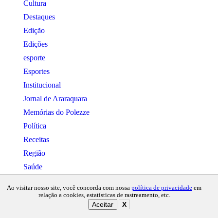
Cultura
Destaques
Edição
Edições
esporte
Esportes
Institucional
Jornal de Araraquara
Memórias do Polezze
Política
Receitas
Região
Saúde
Copyright © 2024 Todos os direitos
Ao visitar nosso site, você concorda com nossa
política de privacidade
em
reservados. Desenvolvido por Connect
relação a cookies, estatísticas de rastreamento, etc.
Web Marketing.
Aceitar
X
Gerenciar cookies