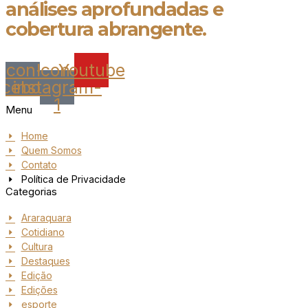
análises aprofundadas e
cobertura abrangente.
Icon-
Icon-
Youtube
acebook
instagram-
1
Menu
Home
Quem Somos
Contato
Política de Privacidade
Categorias
Araraquara
Cotidiano
Cultura
Destaques
Edição
Edições
esporte