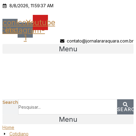
Ir
8/8/2026, 11:59:37 AM
para
o
Icon-
Icon-
Youtube
conteúdo
acebook
instagram-
1
contato@jornalararaquara.com.br
Menu
Search
SEARC
Menu
Home
Cotidiano