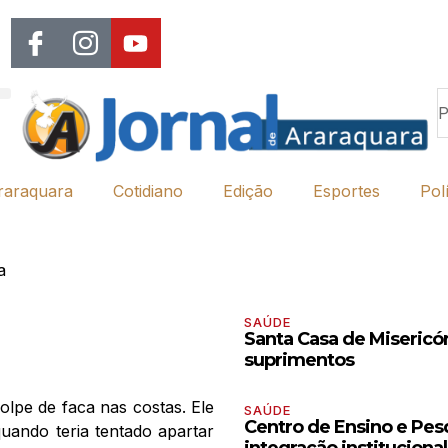
raraquara
Cotidiano
Edição
Esportes
Polí
a
SAÚDE
Santa Casa de Misericór
suprimentos
olpe de faca nas costas. Ele
SAÚDE
Centro de Ensino e Pesq
uando teria tentado apartar
integração institucion