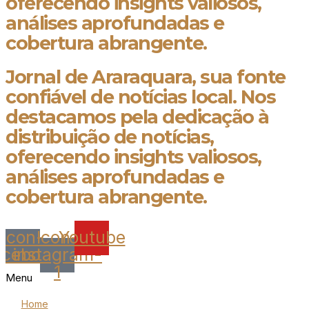
oferecendo insights valiosos,
análises aprofundadas e
cobertura abrangente.
Jornal de Araraquara, sua fonte
confiável de notícias local. Nos
destacamos pela dedicação à
distribuição de notícias,
oferecendo insights valiosos,
análises aprofundadas e
cobertura abrangente.
Icon-
Icon-
Youtube
acebook
instagram-
1
Menu
Home