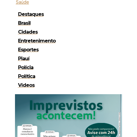
Saúde
Destaques
Brasil
Cidades
Entretenimento
Esportes
Piauí
Polícia
Política
Vídeos