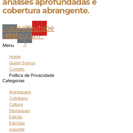
análises aprofundadas e
cobertura abrangente.
Icon-
Icon-
Youtube
acebook
instagram-
1
Menu
Home
Quem Somos
Contato
Política de Privacidade
Categorias
Araraquara
Cotidiano
Cultura
Destaques
Edição
Edições
esporte