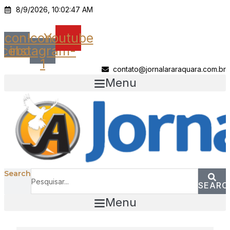
Ir
8/9/2026, 10:02:47 AM
para
o
Icon-
Icon-
Youtube
conteúdo
acebook
instagram-
1
contato@jornalararaquara.com.br
Menu
Search
SEARC
Menu