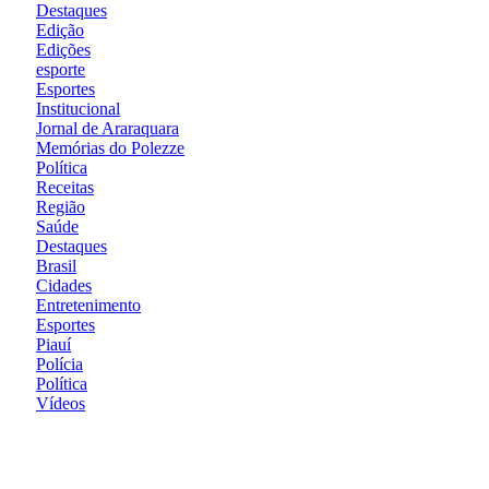
Destaques
Edição
Edições
esporte
Esportes
Institucional
Jornal de Araraquara
Memórias do Polezze
Política
Receitas
Região
Saúde
Destaques
Brasil
Cidades
Entretenimento
Esportes
Piauí
Polícia
Política
Vídeos