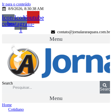
Ir para o conteúdo
8/9/2026, 8:30:38 AM
Icon-
Icon-
Youtube
acebook
instagram-
1
contato@jornalararaquara.com.br
Menu
Search
Searc
Menu
Home
Cotidiano