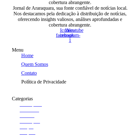
cobertura abrangente.
Jornal de Araraquara, sua fonte confiável de notícias local.
Nos destacamos pela dedicação à distribuição de notícias,
oferecendo insights valiosos, análises aprofundadas e
cobertura abrangente.
Icon-
Icon-
Youtube
facebook
instagram-
1
Menu
Home
Quem Somos
Contato
Política de Privacidade
Categorias
Araraquara
Cotidiano
Cultura
Destaques
Edição
Edições
esporte