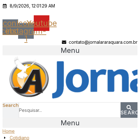
Ir
8/9/2026, 12:01:29 AM
para
o
Icon-
Icon-
Youtube
conteúdo
acebook
instagram-
1
contato@jornalararaquara.com.br
Menu
Search
SEARC
Menu
Home
Cotidiano