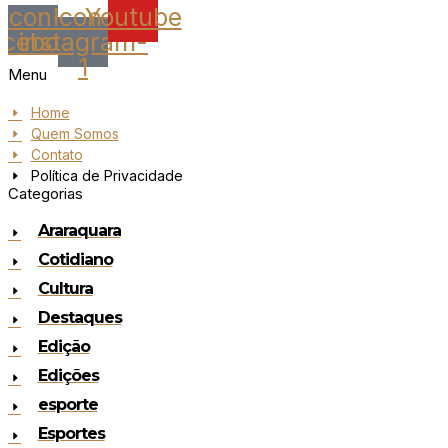
Icon-
Icon-
Youtube
acebook
instagram-
1
Menu
Home
Quem Somos
Contato
Política de Privacidade
Categorias
Araraquara
Cotidiano
Cultura
Destaques
Edição
Edições
esporte
Esportes