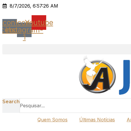
Ir
8/7/2026, 6:57:26 AM
para
o
Icon-
Icon-
Youtube
conteúdo
acebook
instagram-
1
Search
Quem Somos
Últimas Notícias
A