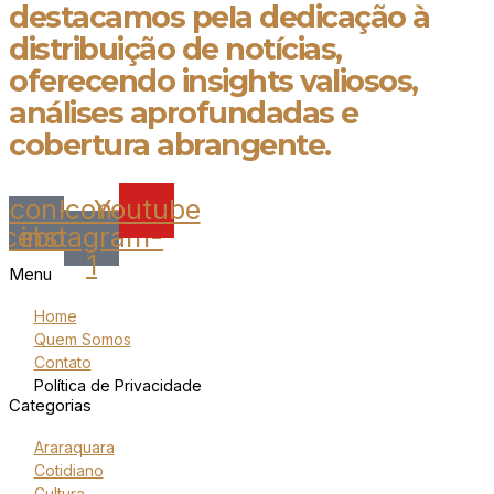
destacamos pela dedicação à
distribuição de notícias,
oferecendo insights valiosos,
análises aprofundadas e
cobertura abrangente.
Icon-
Icon-
Youtube
acebook
instagram-
1
Menu
Home
Quem Somos
Contato
Política de Privacidade
Categorias
Araraquara
Cotidiano
Cultura