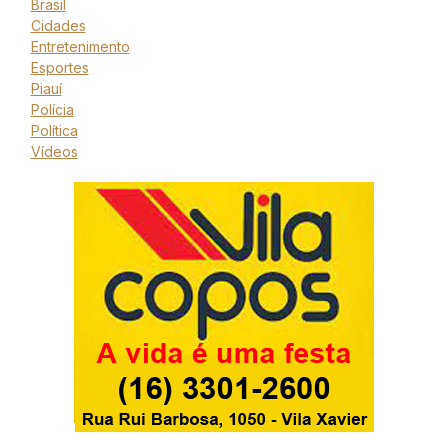
Brasil
Cidades
Entretenimento
Esportes
Piauí
Polícia
Política
Vídeos