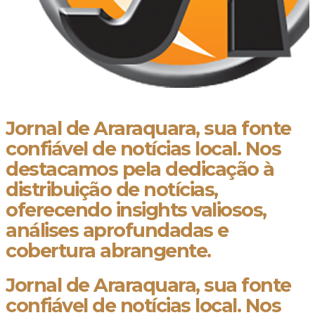
Jornal de Araraquara, sua fonte
confiável de notícias local. Nos
destacamos pela dedicação à
distribuição de notícias,
oferecendo insights valiosos,
análises aprofundadas e
cobertura abrangente.
Jornal de Araraquara, sua fonte
confiável de notícias local. Nos