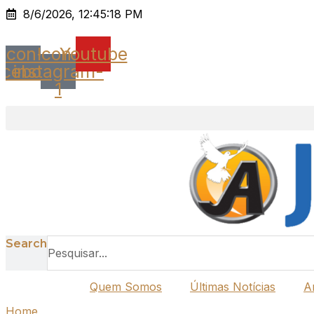
Ir
8/6/2026, 12:45:18 PM
para
o
Icon-
Icon-
Youtube
conteúdo
acebook
instagram-
1
Search
Quem Somos
Últimas Notícias
A
Home