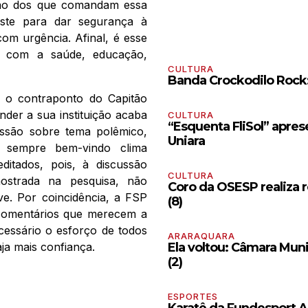
xão dos que comandam essa
ste para dar segurança à
com urgência. Afinal, é esse
e com a saúde, educação,
CULTURA
Banda Crockodilo Rock:
e o contraponto do Capitão
ender a sua instituição acaba
CULTURA
“Esquenta FliSol” apre
ussão sobre tema polêmico,
Uniara
e sempre bem-vindo clima
ditados, pois, à discussão
CULTURA
mostrada na pesquisa, não
Coro da OSESP realiza r
ve. Por coincidência, a FSP
(8)
 comentários que merecem a
cessário o esforço de todos
ARARAQUARA
aja mais confiança.
Ela voltou: Câmara Muni
(2)
ESPORTES
Karatê da Fundesport A