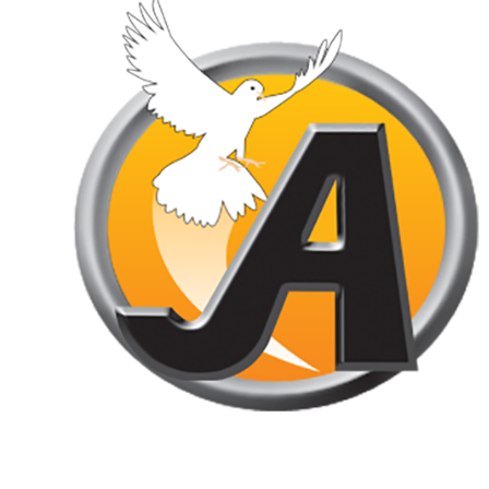
Jornal de Araraquara, sua fonte confiável de notícias local. Nos
destacamos pela dedicação à distribuição de notícias,