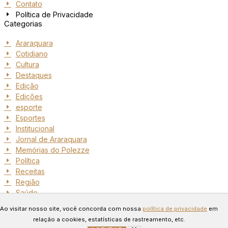
Contato
Política de Privacidade
Categorias
Araraquara
Cotidiano
Cultura
Destaques
Edição
Edições
esporte
Esportes
Institucional
Jornal de Araraquara
Memórias do Polezze
Política
Receitas
Região
Saúde
Copyright © 2024 Todos os
Ao visitar nosso site, você concorda com nossa
política de privacidade
em
direitos reservados. Desenvolvido
relação a cookies, estatísticas de rastreamento, etc.