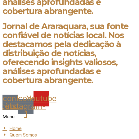
análises aprofundadas e
cobertura abrangente.
Jornal de Araraquara, sua fonte
confiável de notícias local. Nos
destacamos pela dedicação à
distribuição de notícias,
oferecendo insights valiosos,
análises aprofundadas e
cobertura abrangente.
Icon-
Icon-
Youtube
acebook
instagram-
1
Menu
Home
Quem Somos