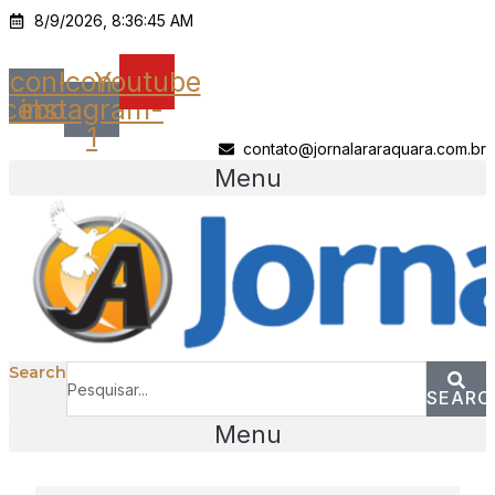
Ir
8/9/2026, 8:36:45 AM
para
o
Icon-
Icon-
Youtube
conteúdo
acebook
instagram-
1
contato@jornalararaquara.com.br
Menu
Search
SEARC
Menu