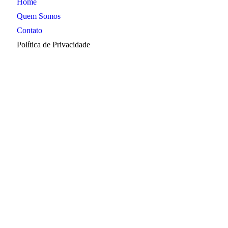
Home
Quem Somos
A
Contato
Política de Privacidade
C
E
e
I
M