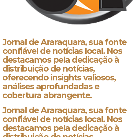
Jornal de Araraquara, sua fonte
confiável de notícias local. Nos
destacamos pela dedicação à
distribuição de notícias,
oferecendo insights valiosos,
análises aprofundadas e
cobertura abrangente.
Jornal de Araraquara, sua fonte
confiável de notícias local. Nos
destacamos pela dedicação à
distribuição de notícias,