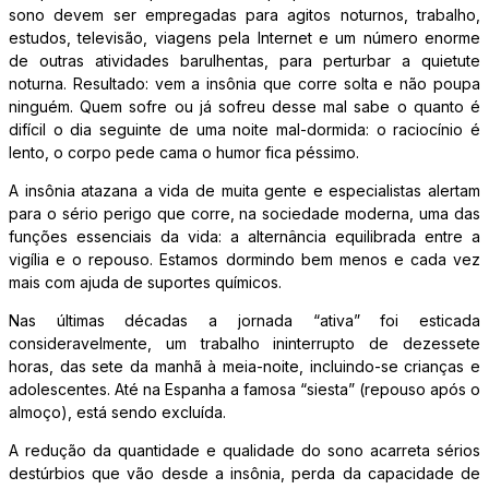
sono devem ser empregadas para agitos noturnos, trabalho,
estudos, televisão, viagens pela Internet e um número enorme
de outras atividades barulhentas, para perturbar a quietute
noturna. Resultado: vem a insônia que corre solta e não poupa
ninguém. Quem sofre ou já sofreu desse mal sabe o quanto é
difícil o dia seguinte de uma noite mal-dormida: o raciocínio é
lento, o corpo pede cama o humor fica péssimo.
A insônia atazana a vida de muita gente e especialistas alertam
para o sério perigo que corre, na sociedade moderna, uma das
funções essenciais da vida: a alternância equilibrada entre a
vigília e o repouso. Estamos dormindo bem menos e cada vez
mais com ajuda de suportes químicos.
Nas últimas décadas a jornada “ativa” foi esticada
consideravelmente, um trabalho ininterrupto de dezessete
horas, das sete da manhã à meia-noite, incluindo-se crianças e
adolescentes. Até na Espanha a famosa “siesta” (repouso após o
almoço), está sendo excluída.
A redução da quantidade e qualidade do sono acarreta sérios
destúrbios que vão desde a insônia, perda da capacidade de