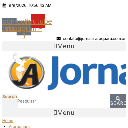
Ir
8/8/2026, 10:56:43 AM
para
o
Icon-
Icon-
Youtube
conteúdo
acebook
instagram-
1
contato@jornalararaquara.com.br
Menu
Search
SEARC
Menu
Home
Araraquara