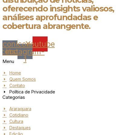
oferecendo insights valiosos,
análises aprofundadas e
cobertura abrangente.
Icon-
Icon-
Youtube
acebook
instagram-
1
Menu
Home
Quem Somos
Contato
Política de Privacidade
Categorias
Araraquara
Cotidiano
Cultura
Destaques
Edição