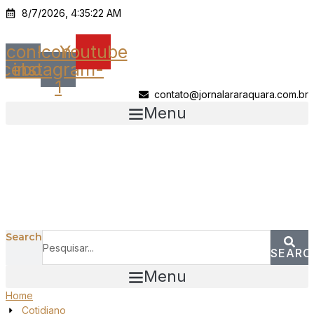
Ir
8/7/2026, 4:35:22 AM
para
o
Icon-
Icon-
Youtube
conteúdo
acebook
instagram-
1
contato@jornalararaquara.com.br
Menu
Search
SEARC
Menu
Home
Cotidiano