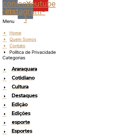
Icon-
Icon-
Youtube
acebook
instagram-
1
Menu
Home
Quem Somos
Contato
Política de Privacidade
Categorias
Araraquara
Cotidiano
Cultura
Destaques
Edição
Edições
esporte
Esportes