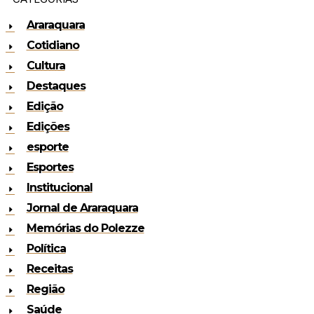
Araraquara
Cotidiano
Cultura
Destaques
Edição
Edições
esporte
Esportes
Institucional
Jornal de Araraquara
Memórias do Polezze
Política
Receitas
Região
Saúde