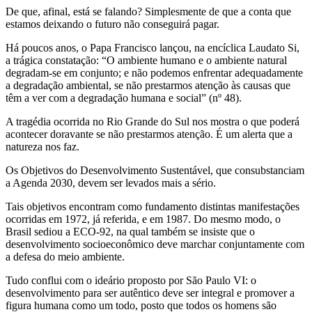
De que, afinal, está se falando? Simplesmente de que a conta que
estamos deixando o futuro não conseguirá pagar.
Há poucos anos, o Papa Francisco lançou, na encíclica Laudato Si,
a trágica constatação: “O ambiente humano e o ambiente natural
degradam-se em conjunto; e não podemos enfrentar adequadamente
a degradação ambiental, se não prestarmos atenção às causas que
têm a ver com a degradação humana e social” (nº 48).
A tragédia ocorrida no Rio Grande do Sul nos mostra o que poderá
acontecer doravante se não prestarmos atenção. É um alerta que a
natureza nos faz.
Os Objetivos do Desenvolvimento Sustentável, que consubstanciam
a Agenda 2030, devem ser levados mais a sério.
Tais objetivos encontram como fundamento distintas manifestações
ocorridas em 1972, já referida, e em 1987. Do mesmo modo, o
Brasil sediou a ECO-92, na qual também se insiste que o
desenvolvimento socioeconômico deve marchar conjuntamente com
a defesa do meio ambiente.
Tudo conflui com o ideário proposto por São Paulo VI: o
desenvolvimento para ser autêntico deve ser integral e promover a
figura humana como um todo, posto que todos os homens são