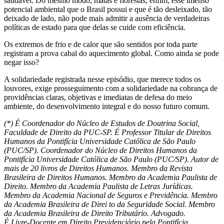
saudável. Do mesmo modo, matas e florestas, enfim, esse imenso
potencial ambiental que o Brasil possui e que é tão desleixado, tão
deixado de lado, não pode mais admitir a ausência de verdadeiras
políticas de estado para que delas se cuide com eficiência.
Os extremos de frio e de calor que são sentidos por toda parte
registram a prova cabal do aquecimento global. Como ainda se pode
negar isso?
A solidariedade registrada nesse episódio, que merece todos os
louvores, exige prosseguimento com a solidariedade na cobrança de
providências claras, objetivas e imediatas de defesa do meio
ambiente, do desenvolvimento integral e do nosso futuro comum.
(*) É Coordenador do Núcleo de Estudos de Doutrina Social,
Faculdade de Direito da PUC-SP. É Professor Titular de Direitos
Humanos da Pontifícia Universidade Católica de São Paulo
(PUC/SP). Coordenador do Núcleo de Direitos Humanos da
Pontifícia Universidade Católica de São Paulo (PUC/SP). Autor de
mais de 20 livros de Direitos Humanos. Membro da Revista
Brasileira de Direitos Humanos. Membro da Academia Paulista de
Direito. Membro da Academia Paulista de Letras Jurídicas.
Membro da Academia Nacional de Seguros e Previdência. Membro
da Academia Brasileira de Direi to da Seguridade Social. Membro
da Academia Brasileira de Direito Tributário. Advogado.
É Livre-Docente em Direito Previdenciário pela Pontifícia