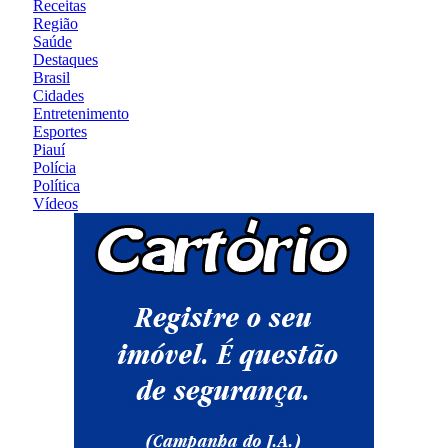
Receitas
Região
Saúde
Destaques
Brasil
Cidades
Entretenimento
Esportes
Piauí
Polícia
Política
Vídeos