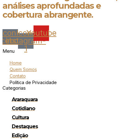
análises aprofundadas e
cobertura abrangente.
Icon-
Icon-
Youtube
acebook
instagram-
1
Menu
Home
Quem Somos
Contato
Política de Privacidade
Categorias
Araraquara
Cotidiano
Cultura
Destaques
Edição