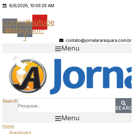
Ir
8/6/2026, 10:06:29 AM
para
o
Icon-
Icon-
Youtube
conteúdo
acebook
instagram-
1
contato@jornalararaquara.com.br
Menu
Search
SEARC
Menu
Home
Araraquara