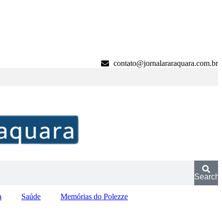
contato@jornalararaquara.com.br
Search
a
Saúde
Memórias do Polezze