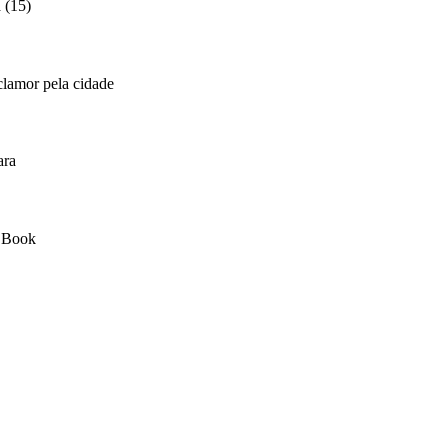
 (15)
clamor pela cidade
ara
s Book