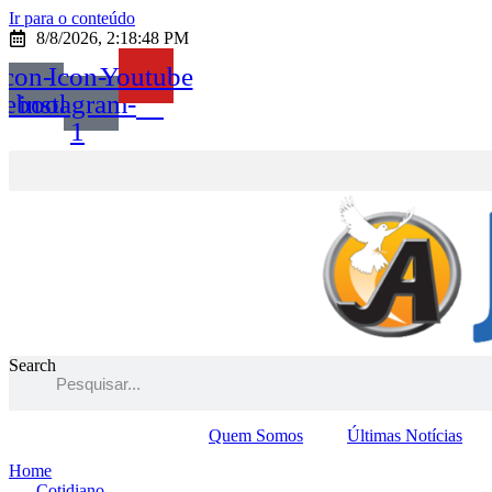
Ir para o conteúdo
8/8/2026, 2:18:48 PM
Icon-
Icon-
Youtube
cebook
instagram-
1
Search
Quem Somos
Últimas Notícias
Home
Cotidiano