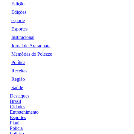
Edição
Edições
esporte
Esportes
Institucional
Jornal de Araraquara
Memórias do Polezze
Política
Receitas
Região
Saúde
Destaques
Brasil
Cidades
Entretenimento
Esportes
Piauí
Polícia
Política