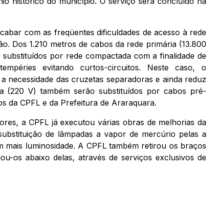
io histórico do município. O serviço será concluído na
cabar com as freqüentes dificuldades de acesso à rede
ão. Dos 1.210 metros de cabos da rede primária (13.800
 substituídos por rede compactada com a finalidade de
péries evitando curtos-circuitos. Neste caso, o
a necessidade das cruzetas separadoras e ainda reduz
ia (220 V) também serão substituídos por cabos pré-
s da CPFL e da Prefeitura de Araraquara.
res, a CPFL já executou várias obras de melhorias da
substituição de lâmpadas a vapor de mercúrio pelas a
m mais luminosidade. A CPFL também retirou os braços
lou-os abaixo delas, através de serviços exclusivos de