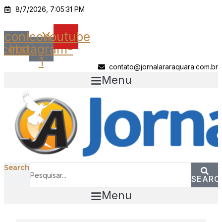
Ir
8/7/2026, 7:05:31 PM
para
o
Icon-
Icon-
Youtube
conteúdo
acebook
instagram-
1
contato@jornalararaquara.com.br
Menu
Search
SEARC
Menu