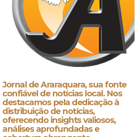
Jornal de Araraquara, sua fonte
confiável de notícias local. Nos
destacamos pela dedicação à
distribuição de notícias,
oferecendo insights valiosos,
análises aprofundadas e