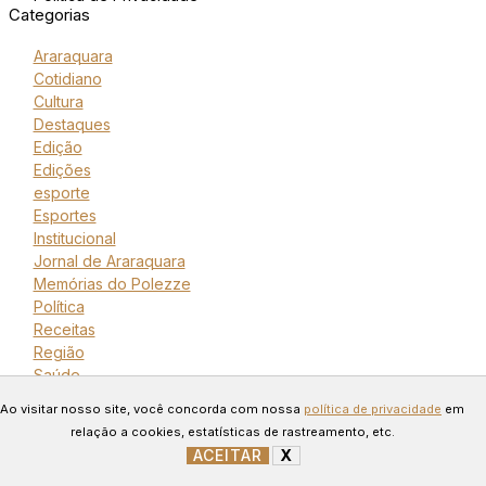
Categorias
Araraquara
Cotidiano
Cultura
Destaques
Edição
Edições
esporte
Esportes
Institucional
Jornal de Araraquara
Memórias do Polezze
Política
Receitas
Região
Saúde
Copyright © 2024 Todos os
Ao visitar nosso site, você concorda com nossa
política de privacidade
em
direitos reservados. Desenvolvido
relação a cookies, estatísticas de rastreamento, etc.
ACEITAR
X
GERENCIAR COOKIES
por Connect Web Marketing.