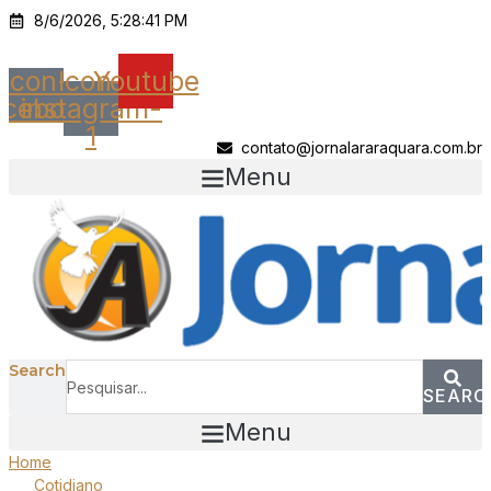
Ir
8/6/2026, 5:28:41 PM
para
o
Icon-
Icon-
Youtube
conteúdo
acebook
instagram-
1
contato@jornalararaquara.com.br
Menu
Search
SEARC
Menu
Home
Cotidiano