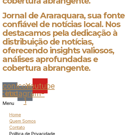
cobertura abrangente.
Jornal de Araraquara, sua fonte
confiável de notícias local. Nos
destacamos pela dedicação à
distribuição de notícias,
oferecendo insights valiosos,
análises aprofundadas e
cobertura abrangente.
Icon-
Icon-
Youtube
acebook
instagram-
1
Menu
Home
Quem Somos
Contato
Política de Privacidade