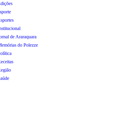
dições
sporte
sportes
nstitucional
ornal de Araraquara
emórias do Polezze
olítica
eceitas
egião
aúde