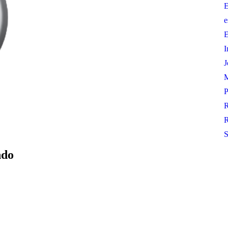
E
e
E
I
J
M
P
R
R
S
ndo