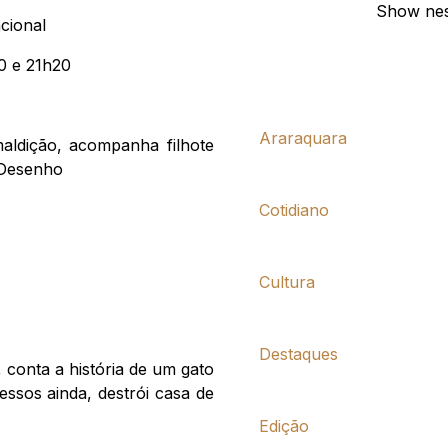
Show nes
cional
0 e 21h20
Araraquara
aldição, acompanha filhote
 Desenho
Cotidiano
Cultura
Destaques
 conta a história de um gato
ssos ainda, destrói casa de
Edição