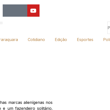
raraquara
Cotidiano
Edição
Esportes
Polí
nhas marcas alienígenas nos
e um fazendeiro solitário.