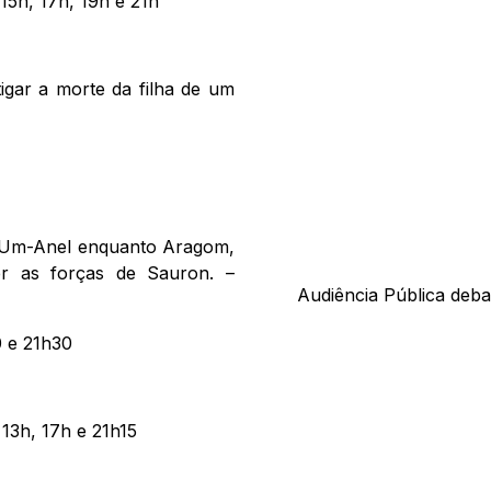
15h, 17h, 19h e 21h
tigar a morte da filha de um
o Um-Anel enquanto Aragom,
er as forças de Sauron. –
Audiência Pública deba
0 e 21h30
 13h, 17h e 21h15