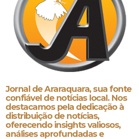
Jornal de Araraquara, sua fonte
confiável de notícias local. Nos
destacamos pela dedicação à
distribuição de notícias,
oferecendo insights valiosos,
análises aprofundadas e