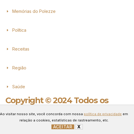
Memórias do Polezze
Política
Receitas
Região
Saúde
Copyright © 2024 Todos os
direitos reservados.
Ao visitar nosso site, você concorda com nossa
política de privacidade
em
Desenvolvido por Connect Web
relação a cookies, estatísticas de rastreamento, etc.
Marketing.
ACEITAR
X
GERENCIAR COOKIES