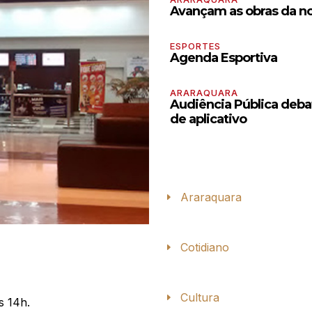
Avançam as obras da no
ESPORTES
Agenda Esportiva
ARARAQUARA
Audiência Pública debat
de aplicativo
Araraquara
Cotidiano
Cultura
s 14h.