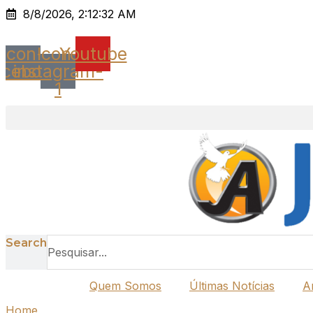
Ir
8/8/2026, 2:12:32 AM
para
o
Icon-
Icon-
Youtube
conteúdo
acebook
instagram-
1
Search
Quem Somos
Últimas Notícias
A
Home