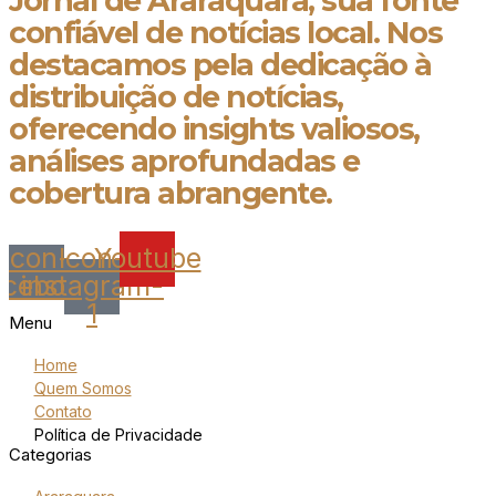
Jornal de Araraquara, sua fonte
confiável de notícias local. Nos
destacamos pela dedicação à
distribuição de notícias,
oferecendo insights valiosos,
análises aprofundadas e
cobertura abrangente.
Icon-
Icon-
Youtube
acebook
instagram-
1
Menu
Home
Quem Somos
Contato
Política de Privacidade
Categorias