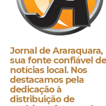
Jornal de Araraquara,
sua fonte confiável d
notícias local. Nos
destacamos pela
dedicação à
distribuição de