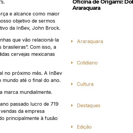
Oficina de Origami: D
’s.
Araraquara
orça e alcance como maior
osso objetivo de sermos
ivo da InBev, John Brock.
has que vão relacioná-la
Araraquara
brasileiras”. Com isso, a
idas cervejas mexicanas
Cotidiano
l no próximo mês. A InBev
o mundo até o final do ano.
Cultura
r a marca mundialmente.
 ano passado lucro de 719
Destaques
e vendas da empresa
do principalmente à fusão
Edição