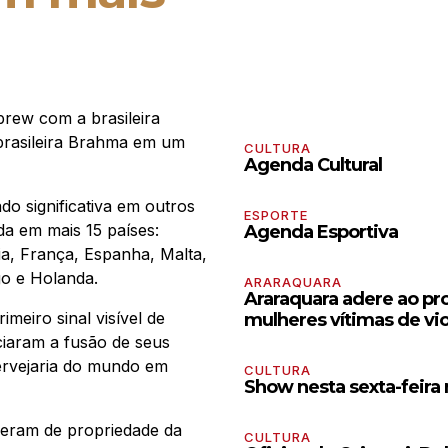
brew com a brasileira
brasileira Brahma em um
CULTURA
Agenda Cultural
do significativa em outros
ESPORTE
da em mais 15 países:
Agenda Esportiva
ia, França, Espanha, Malta,
go e Holanda.
ARARAQUARA
Araraquara adere ao pro
meiro sinal visível de
mulheres vítimas de vi
iaram a fusão de seus
ervejaria do mundo em
CULTURA
Show nesta sexta-feira
 eram de propriedade da
CULTURA