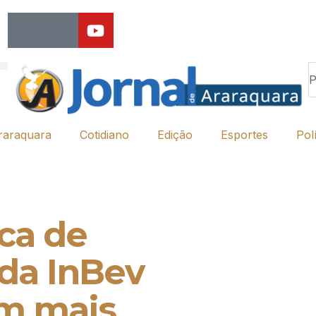
raraquara
Cotidiano
Edição
Esportes
Polí
ca de
 da InBev
em mais