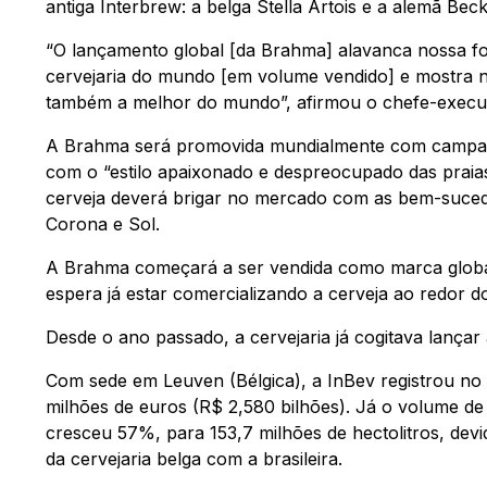
antiga Interbrew: a belga Stella Artois e a alemã Beck
“O lançamento global [da Brahma] alavanca nossa f
cervejaria do mundo [em volume vendido] e mostra n
também a melhor do mundo”, afirmou o chefe-execut
A Brahma será promovida mundialmente com campan
com o “estilo apaixonado e despreocupado das praias 
cerveja deverá brigar no mercado com as bem-suced
Corona e Sol.
A Brahma começará a ser vendida como marca globa
espera já estar comercializando a cerveja ao redor d
Desde o ano passado, a cervejaria já cogitava lança
Com sede em Leuven (Bélgica), a InBev registrou no
milhões de euros (R$ 2,580 bilhões). Já o volume d
cresceu 57%, para 153,7 milhões de hectolitros, devi
da cervejaria belga com a brasileira.