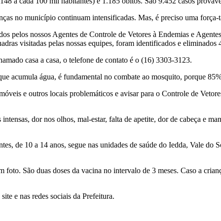
48 a cada 100 mil habitantes) e 1.185 óbitos. São 9.452 casos prováv
ças no município continuam intensificadas. Mas, é preciso uma força-t
ados pelos nossos Agentes de Controle de Vetores à Endemias e Agente
uadras visitadas pelas nossas equipes, foram identificados e eliminados
hamado casa a casa, o telefone de contato é o (16) 3303-3123.
o que acumula água, é fundamental no combate ao mosquito, porque 85% 
móveis e outros locais problemáticos e avisar para o Controle de Vetore
ntensas, dor nos olhos, mal-estar, falta de apetite, dor de cabeça e m
tes, de 10 a 14 anos, segue nas unidades de saúde do Iedda, Vale do So
m foto. São duas doses da vacina no intervalo de 3 meses. Caso a crian
te e nas redes sociais da Prefeitura.