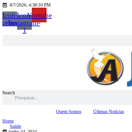
Ir
8/7/2026, 4:38:10 PM
para
Icon-
Icon-
Youtube
o
conteúdo
acebook
instagram-
1
Search
Quem Somos
Últimas Notícias
Home
Saúde
junho 24, 2024