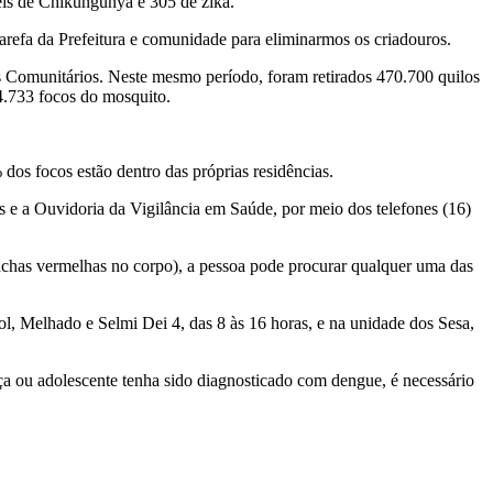
eis de Chikungunya e 305 de zika.
arefa da Prefeitura e comunidade para eliminarmos os criadouros.
s Comunitários. Neste mesmo período, foram retirados 470.700 quilos
 4.733 focos do mosquito.
dos focos estão dentro das próprias residências.
s e a Ouvidoria da Vigilância em Saúde, por meio dos telefones (16)
anchas vermelhas no corpo), a pessoa pode procurar qualquer uma das
l, Melhado e Selmi Dei 4, das 8 às 16 horas, e na unidade dos Sesa,
ça ou adolescente tenha sido diagnosticado com dengue, é necessário