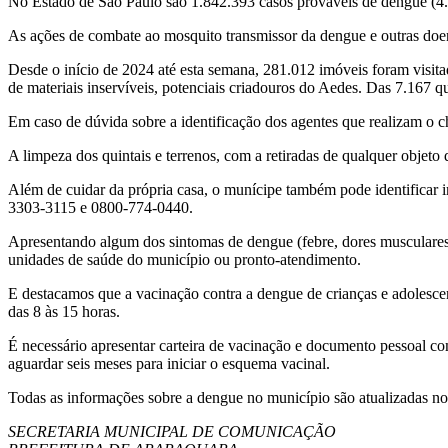
No Estado de São Paulo são 1.842.393 casos prováveis de dengue (4.1
As ações de combate ao mosquito transmissor da dengue e outras doen
Desde o início de 2024 até esta semana, 281.012 imóveis foram visit
de materiais inservíveis, potenciais criadouros do Aedes. Das 7.167 q
Em caso de dúvida sobre a identificação dos agentes que realizam o c
A limpeza dos quintais e terrenos, com a retiradas de qualquer objet
Além de cuidar da própria casa, o munícipe também pode identificar i
3303-3115 e 0800-774-0440.
Apresentando algum dos sintomas de dengue (febre, dores musculares i
unidades de saúde do município ou pronto-atendimento.
E destacamos que a vacinação contra a dengue de crianças e adolescen
das 8 às 15 horas.
É necessário apresentar carteira de vacinação e documento pessoal co
aguardar seis meses para iniciar o esquema vacinal.
Todas as informações sobre a dengue no município são atualizadas no si
SECRETARIA MUNICIPAL DE COMUNICAÇÃO