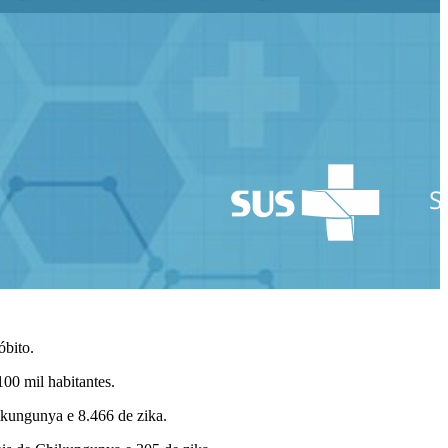
óbito.
00 mil habitantes.
ikungunya e 8.466 de zika.