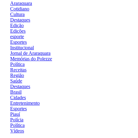
Araraquara
Cotidiano
Cultura
Destaques
Edição
Edições
esporte
Esportes
Institucional
Jornal de Araraquara
Memórias do Polezze
Política
Receitas
Região
Saúde
Destaques
Brasil
Cidades
Entretenimento
Esportes
Piauí
Polícia
Política
Vídeos