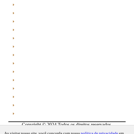
Cotidiano
Cultura
Destaques
Edição
Edições
esporte
Esportes
Institucional
Jornal de Araraquara
Memórias do Polezze
Política
Receitas
Região
Saúde
Copyright © 2024 Todos os direitos reservados.
Desenvolvido por Connect Web Marketing.
Ao visitar nosso site, você concorda com nossa
política de privacidade
em