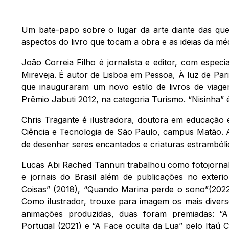
Um bate-papo sobre o lugar da arte diante das que
aspectos do livro que tocam a obra e as ideias da médi
João Correia Filho é jornalista e editor, com espec
Mireveja. É autor de Lisboa em Pessoa, À luz de Pari
que inauguraram um novo estilo de livros de via
Prêmio Jabuti 2012, na categoria Turismo. “Nisinha” é
Chris Tragante é ilustradora, doutora em educação 
Ciência e Tecnologia de São Paulo, campus Matão. A
de desenhar seres encantados e criaturas estrambólicas
Lucas Abi Rached Tannuri trabalhou como fotojornalis
e jornais do Brasil além de publicações no exteri
Coisas” (2018), “Quando Marina perde o sono”(2022
Como ilustrador, trouxe para imagem os mais divers
animações produzidas, duas foram premiadas: “A 
Portugal (2021) e “A Face oculta da Lua” pelo Itaú C