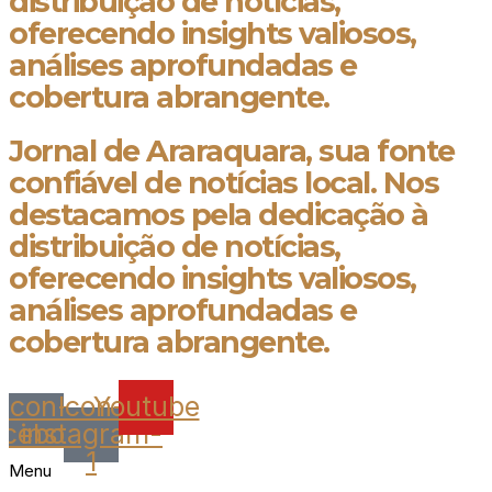
distribuição de notícias,
oferecendo insights valiosos,
análises aprofundadas e
cobertura abrangente.
Jornal de Araraquara, sua fonte
confiável de notícias local. Nos
destacamos pela dedicação à
distribuição de notícias,
oferecendo insights valiosos,
análises aprofundadas e
cobertura abrangente.
Icon-
Icon-
Youtube
acebook
instagram-
1
Menu