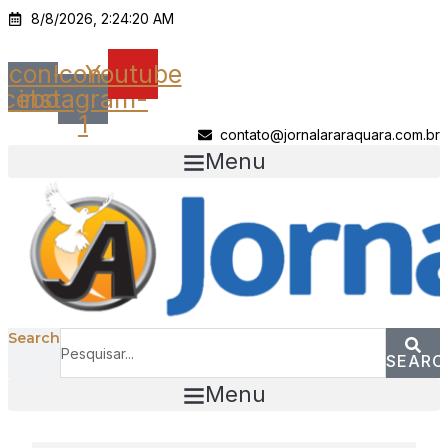
Ir
8/8/2026, 2:24:20 AM
para
o
Icon-
Icon-
Youtube
conteúdo
acebook
instagram-
1
contato@jornalararaquara.com.br
Menu
Search
SEARC
Menu