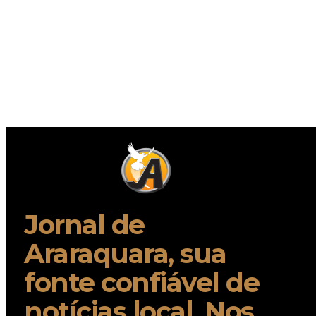
Jornal de
Araraquara, sua
fonte confiável de
notícias local. Nos