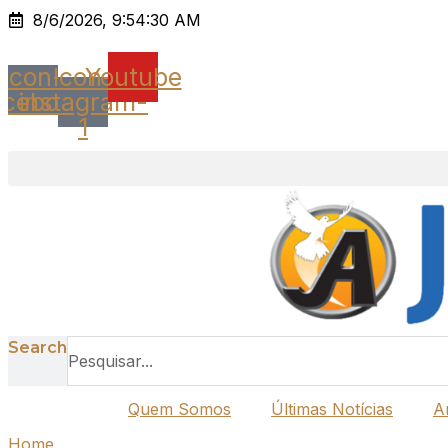
Ir
8/6/2026, 9:54:30 AM
para
o
Icon-
Icon-
Youtube
conteúdo
acebook
instagram-
1
Search
Quem Somos
Últimas Notícias
A
Home