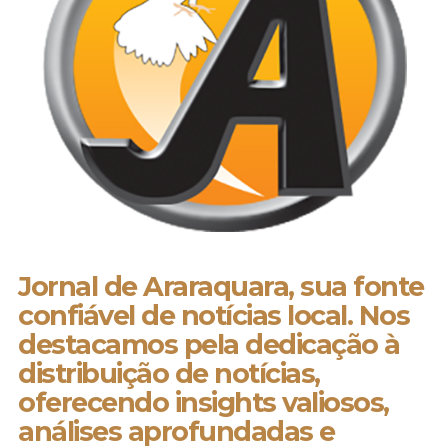
Jornal de Araraquara, sua fonte
confiável de notícias local. Nos
destacamos pela dedicação à
distribuição de notícias,
oferecendo insights valiosos,
análises aprofundadas e