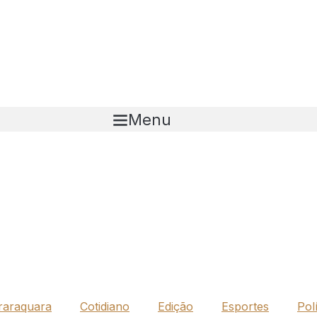
Menu
raraquara
Cotidiano
Edição
Esportes
Polí