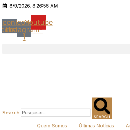
Ir
8/9/2026, 8:26:56 AM
para
o
Icon-
Icon-
Youtube
conteúdo
acebook
instagram-
1
Search
SEARCH
Quem Somos
Últimas Notícias
A