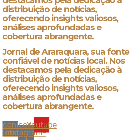
destacamos pela dedicação à
distribuição de notícias,
oferecendo insights valiosos,
análises aprofundadas e
cobertura abrangente.
Jornal de Araraquara, sua fonte
confiável de notícias local. Nos
destacamos pela dedicação à
distribuição de notícias,
oferecendo insights valiosos,
análises aprofundadas e
cobertura abrangente.
Icon-
Icon-
Youtube
acebook
instagram-