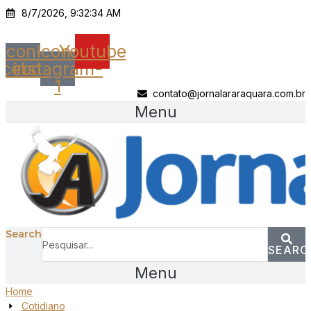
Ir
8/7/2026, 9:32:34 AM
para
o
Icon-
Icon-
Youtube
conteúdo
acebook
instagram-
1
contato@jornalararaquara.com.br
Menu
Search
SEARC
Menu
Home
Cotidiano