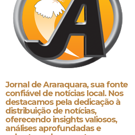
Jornal de Araraquara, sua fonte
confiável de notícias local. Nos
destacamos pela dedicação à
distribuição de notícias,
oferecendo insights valiosos,
análises aprofundadas e