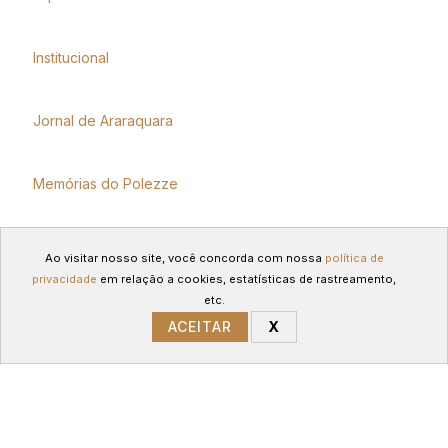
Institucional
Jornal de Araraquara
Memórias do Polezze
Política
Ao visitar nosso site, você concorda com nossa
política de
privacidade
em relação a cookies, estatísticas de rastreamento,
etc.
Receitas
ACEITAR
X
GERENCIAR COOKIES
Região
Saúde