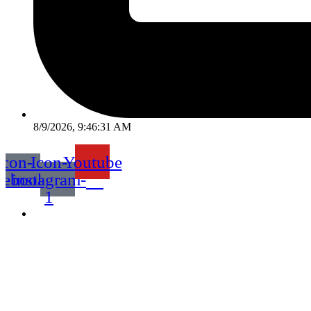
8/9/2026, 9:46:31 AM
Icon-
Icon-
Youtube
cebook
instagram-
1