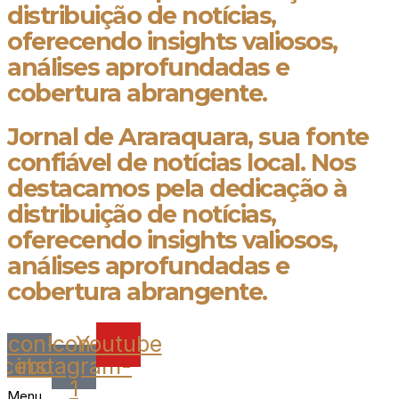
distribuição de notícias,
oferecendo insights valiosos,
análises aprofundadas e
cobertura abrangente.
Jornal de Araraquara, sua fonte
confiável de notícias local. Nos
destacamos pela dedicação à
distribuição de notícias,
oferecendo insights valiosos,
análises aprofundadas e
cobertura abrangente.
Icon-
Icon-
Youtube
acebook
instagram-
1
Menu