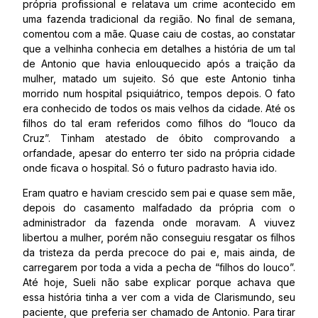
própria profissional e relatava um crime acontecido em
uma fazenda tradicional da região. No final de semana,
comentou com a mãe. Quase caiu de costas, ao constatar
que a velhinha conhecia em detalhes a história de um tal
de Antonio que havia enlouquecido após a traição da
mulher, matado um sujeito. Só que este Antonio tinha
morrido num hospital psiquiátrico, tempos depois. O fato
era conhecido de todos os mais velhos da cidade. Até os
filhos do tal eram referidos como filhos do “louco da
Cruz”. Tinham atestado de óbito comprovando a
orfandade, apesar do enterro ter sido na própria cidade
onde ficava o hospital. Só o futuro padrasto havia ido.
Eram quatro e haviam crescido sem pai e quase sem mãe,
depois do casamento malfadado da própria com o
administrador da fazenda onde moravam. A viuvez
libertou a mulher, porém não conseguiu resgatar os filhos
da tristeza da perda precoce do pai e, mais ainda, de
carregarem por toda a vida a pecha de “filhos do louco”.
Até hoje, Sueli não sabe explicar porque achava que
essa história tinha a ver com a vida de Clarismundo, seu
paciente, que preferia ser chamado de Antonio. Para tirar