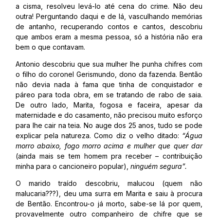
a cisma, resolveu levá-lo até cena do crime. Não deu
outra! Perguntando daqui e de lá, vasculhando memórias
de antanho, recuperando contos e cantos, descobriu
que ambos eram a mesma pessoa, só a história não era
bem o que contavam.
Antonio descobriu que sua mulher lhe punha chifres com
o filho do coronel Gerismundo, dono da fazenda. Bentão
não devia nada à fama que tinha de conquistador e
páreo para toda obra, em se tratando de rabo de saia.
De outro lado, Marita, fogosa e faceira, apesar da
maternidade e do casamento, não precisou muito esforço
para lhe cair na teia. No auge dos 25 anos, tudo se pode
explicar pela natureza. Como diz o velho ditado:
“Água
morro abaixo, fogo morro acima e mulher que quer dar
(ainda mais se tem homem pra receber – contribuição
minha para o cancioneiro popular),
ninguém segura”.
O marido traído descobriu, malucou (quem não
malucaria???), deu uma surra em Marita e saiu à procura
de Bentão. Encontrou-o já morto, sabe-se lá por quem,
provavelmente outro companheiro de chifre que se