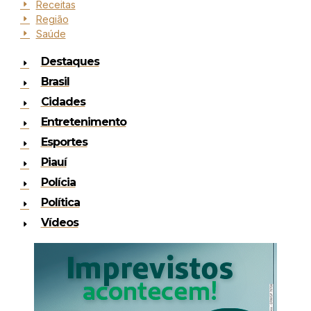
Receitas
Região
Saúde
Destaques
Brasil
Cidades
Entretenimento
Esportes
Piauí
Polícia
Política
Vídeos