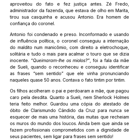
aproveitou do fato e fez justiça antes. Zé Fredo,
administrador da fazenda, que estava de olho em Marita,
tirou sua casquinha e acusou Antonio. Era homem de
confiança do coronel.
Antonio foi condenado e preso. Inconformado e usando
de influência política, o coronel conseguiu a internação
do maldito num manicômio, com direito a eletrochoque,
solitária e tudo o mais para acalmar o touro que se dizia
inocente.
“Queimaram-lhe os miolos?”
, foi a fala da mãe
de Sueli, quando o reconheceu e conseguiu identificar
as frases “sem sentido” que ele vinha pronunciando
naqueles quase 50 anos. Contava o fato tintim por tintim.
Os filhos acolheram o pai e perdoaram a mãe, que pagou
caro pela desdita. Quanto a Sueli, nem Sherlock Holmes
teria feito melhor. Guardou uma cópia do atestado de
óbito de Clarismundo Cândido da Cruz para nunca se
esquecer de mais uma história, das muitas que recheiam
os muros do mundo dos loucos. Ainda bem que ainda se
fazem profissionais comprometidos com a dignidade de
seus pacientes, sem ligar para frases sem sentido!