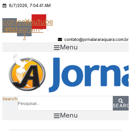
Ir
8/7/2026, 7:04:41 AM
para
o
Icon-
Icon-
Youtube
conteúdo
acebook
instagram-
1
contato@jornalararaquara.com.br
Menu
Search
SEARC
Menu