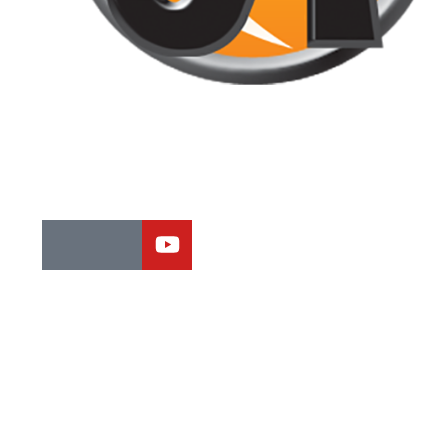
Jornal de Araraquara, sua fonte confiável de notícias local. Nos
destacamos pela dedicação à distribuição de notícias,
oferecendo insights valiosos, análises aprofundadas e cobertur
abrangente.