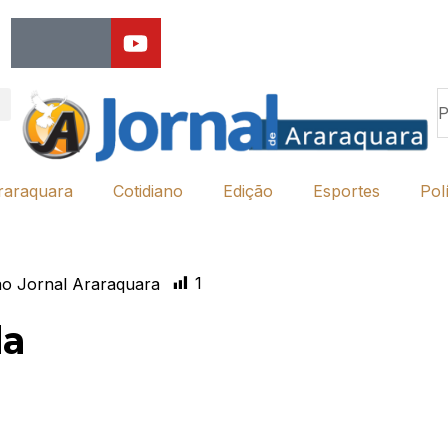
raraquara
Cotidiano
Edição
Esportes
Polí
1
o Jornal Araraquara
la