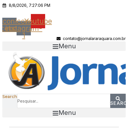
Ir
8/8/2026, 7:27:06 PM
para
o
Icon-
Icon-
Youtube
conteúdo
acebook
instagram-
1
contato@jornalararaquara.com.br
Menu
Search
SEARC
Menu