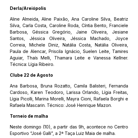
Derla/Areiópolis
Aline Almeida, Aline Paixão, Ana Caroline Silva, Beatriz
Silva, Carla Costa, Caroline Roda, Cíntia Bento, Franciele
Barbosa, Géssica Gregório, Jaine Oliveira, Jesiane
Santos, Jéssica Oliveira, Jéssica Machado, Joyce
Correia, Michele Diniz, Natália Costa, Natália Oliveira,
Paula de Alencar, Priscila Ignácio, Suelen Leite, Tamires
Aguiar, Thaís Melli, Thamara Leite e Vanessa Kellner.
Técnica: Lígia Ribeiro.
Clube 22 de Agosto
Ana Barbosa, Bruna Rozatto, Camila Balisteri, Fernanda
Cardoso, Karen Teodoro, Larissa Orlando, Lígia Freitas,
Lígia Picolli, Marina Morelli, Mayra Cioni, Rafaela Borghi e
Rafaela Mascarin. Técnico: José Henrique Mazon.
Torneio de malha
Neste domingo (10), a partir das 9h, acontece no Centro
Esportivo “José Galli”, a 2ª Taça Luiz Maia de malha.