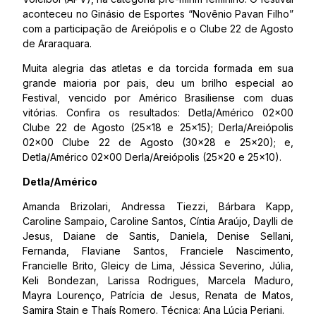
aconteceu no Ginásio de Esportes “Novênio Pavan Filho”
com a participação de Areiópolis e o Clube 22 de Agosto
de Araraquara.
Muita alegria das atletas e da torcida formada em sua
grande maioria por pais, deu um brilho especial ao
Festival, vencido por Américo Brasiliense com duas
vitórias. Confira os resultados: Detla/Américo 02×00
Clube 22 de Agosto (25×18 e 25×15); Derla/Areiópolis
02×00 Clube 22 de Agosto (30×28 e 25×20); e,
Detla/Américo 02×00 Derla/Areiópolis (25×20 e 25×10).
Detla/Américo
Amanda Brizolari, Andressa Tiezzi, Bárbara Kapp,
Caroline Sampaio, Caroline Santos, Cíntia Araújo, Daylli de
Jesus, Daiane de Santis, Daniela, Denise Sellani,
Fernanda, Flaviane Santos, Franciele Nascimento,
Francielle Brito, Gleicy de Lima, Jéssica Severino, Júlia,
Keli Bondezan, Larissa Rodrigues, Marcela Maduro,
Mayra Lourenço, Patrícia de Jesus, Renata de Matos,
Samira Stain e Thaís Romero. Técnica: Ana Lúcia Periani.