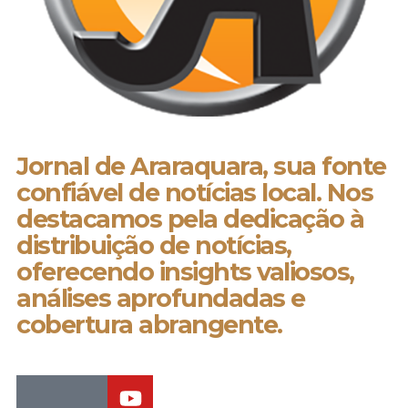
Jornal de Araraquara, sua fonte
confiável de notícias local. Nos
destacamos pela dedicação à
distribuição de notícias,
oferecendo insights valiosos,
análises aprofundadas e
cobertura abrangente.