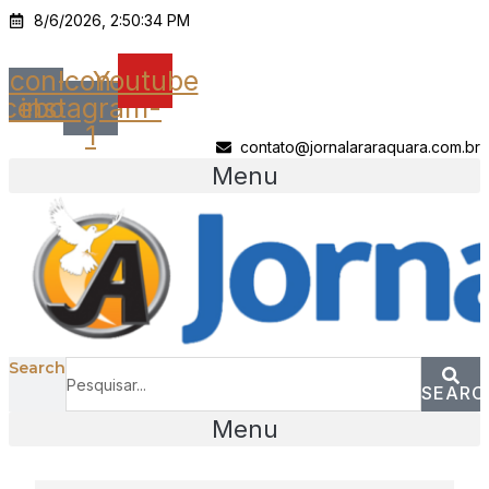
Ir
8/6/2026, 2:50:34 PM
para
o
Icon-
Icon-
Youtube
conteúdo
acebook
instagram-
1
contato@jornalararaquara.com.br
Menu
Search
SEARC
Menu