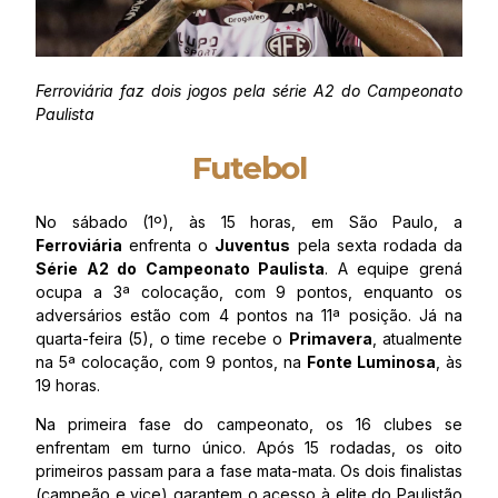
Ferroviária faz dois jogos pela série A2 do Campeonato
Paulista
Futebol
No sábado (1º), às 15 horas, em São Paulo, a
Ferroviária
enfrenta o
Juventus
pela sexta rodada da
Série A2 do Campeonato Paulista
. A equipe grená
ocupa a 3ª colocação, com 9 pontos, enquanto os
adversários estão com 4 pontos na 11ª posição. Já na
quarta-feira (5), o time recebe o
Primavera
, atualmente
na 5ª colocação, com 9 pontos, na
Fonte Luminosa
, às
19 horas.
Na primeira fase do campeonato, os 16 clubes se
enfrentam em turno único. Após 15 rodadas, os oito
primeiros passam para a fase mata-mata. Os dois finalistas
(campeão e vice) garantem o acesso à elite do Paulistão