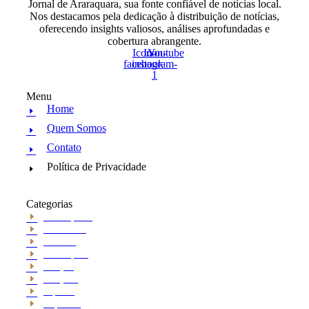
Jornal de Araraquara, sua fonte confiável de notícias local.
Nos destacamos pela dedicação à distribuição de notícias,
oferecendo insights valiosos, análises aprofundadas e
cobertura abrangente.
Icon-
Icon-
Youtube
facebook
instagram-
1
Menu
Home
Quem Somos
Contato
Política de Privacidade
Categorias
Araraquara
Cotidiano
Cultura
Destaques
Edição
Edições
esporte
Esportes