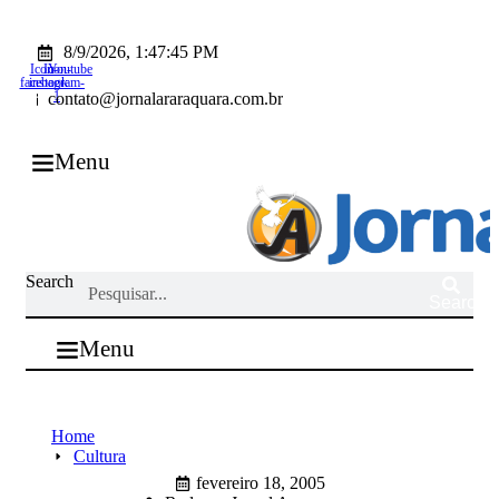
Ir
para
8/9/2026, 1:47:45 PM
o
Icon-
Icon-
Youtube
conteúdo
facebook
instagram-
1
contato@jornalararaquara.com.br
Menu
Search
Search
Menu
Home
Cultura
fevereiro 18, 2005