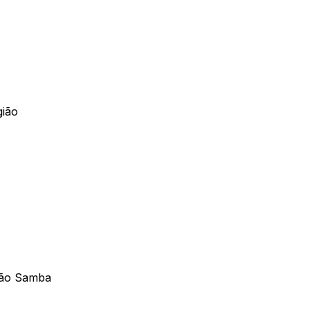
gião
xão Samba